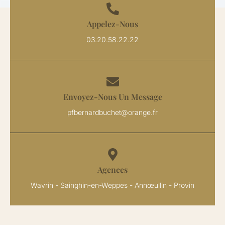
Appelez-Nous
03.20.58.22.22
Envoyez-Nous Un Message
pfbernardbuchet@orange.fr
Agences
Wavrin - Sainghin-en-Weppes - Annœullin - Provin